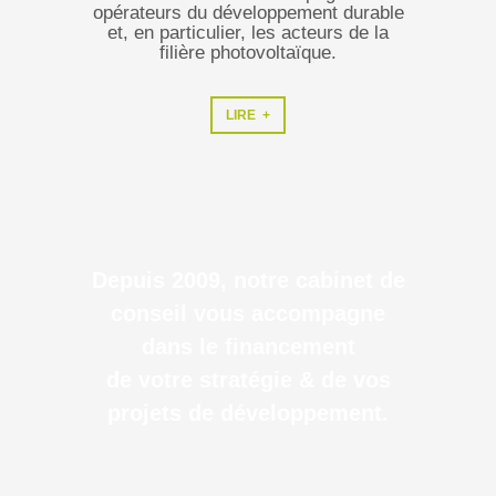
opérateurs du développement durable
et, en particulier, les acteurs de la
filière photovoltaïque.
LIRE +
Depuis 2009, notre cabinet de
conseil vous accompagne
dans le financement
de votre stratégie & de vos
projets de développement.